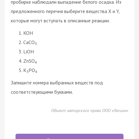
пробирке наблюдали выпадение белого осадка. Из
предложенного перечня выберите вещества X и Y,
которые могут вступать в описанные реакции.
KOH
CaCO
3
LiOH
ZnSO
4
K
PO
3
4
Запишите номера выбранных веществ под
соответствующими буквами.
Объект авторского права ООО «Легион»