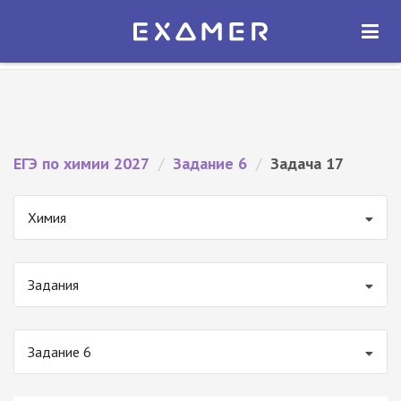
Экзамер — ЕГЭ 2027
×
ОТКРЫТЬ
Экзамер
Бесплатно - В Google Play
ЕГЭ по химии 2027
/
Задание 6
/
Задача 17
Химия
Задания
Задание 6