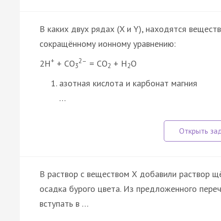
В каких двух рядах (X и Y), находятся вещест
сокращённому ионному уравнению:
+
2–
2Н
+ СО
= СО
+ Н
О
3
2
2
азотная кислота и карбонат магния
…
В раствор с веществом Х добавили раствор щ
осадка бурого цвета. Из предложенного переч
вступать в …