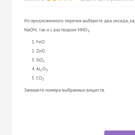
Из предложенного перечня выберите два оксида, ка
NaOH, так и с раствором HNO
.
3
FeO
ZnO
SiO
2
Al
O
2
3
CO
2
Запишите номера выбранных веществ.