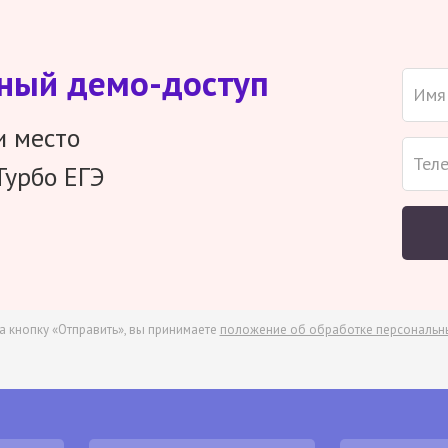
тный демо-доступ
и место
Турбо ЕГЭ
а кнопку «Отправить», вы принимаете
положение об обработке персональн