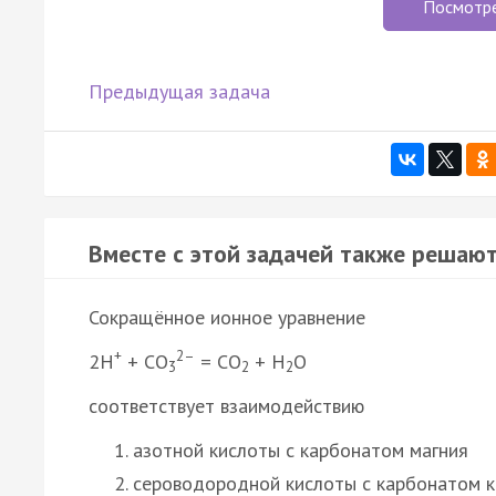
Посмотр
Предыдущая задача
Вместе с этой задачей также решают
Сокращённое ионное уравнение
+
2–
2Н
+ СО
= СО
+ Н
О
3
2
2
соответствует взаимодействию
азотной кислоты с карбонатом магния
сероводородной кислоты с карбонатом к