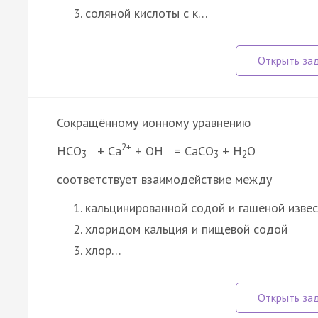
соляной кислоты с к…
Сокращённому ионному уравнению
–
2+
–
HCO
+ Ca
+ OH
= CaCO
+ H
O
3
3
2
соответствует взаимодействие между
кальцинированной содой и гашёной изве
хлоридом кальция и пищевой содой
хлор…