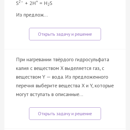
2–
+
S
+ 2Н
= H
S
2
Из предлож…
При нагревании твёрдого гидросульфата
калия с веществом X выделяется газ, с
веществом Y — вода. Из предложенного
перечня выберите вещества X и Y, которые
могут вступать в описанные…