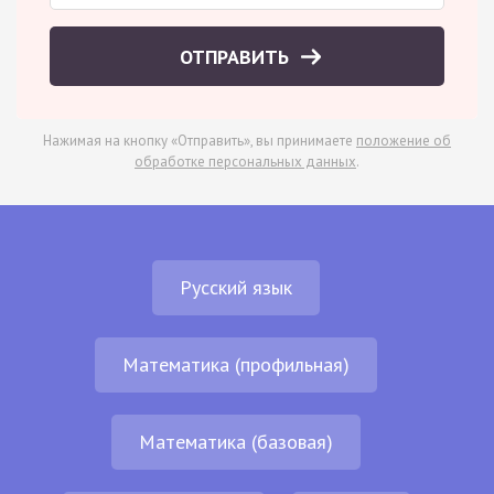
ОТПРАВИТЬ
Нажимая на кнопку «Отправить», вы принимаете
положение об
обработке персональных данных
.
Русский язык
Математика (профильная)
Математика (базовая)