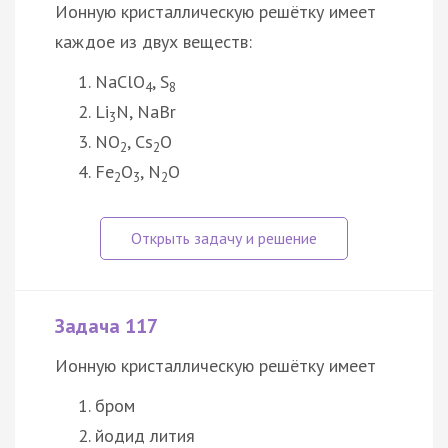
Ионную кристаллическую решётку имеет
каждое из двух веществ:
NaClO
, S
4
8
Li
N, NaBr
3
NO
, Cs
O
2
2
Fe
O
, N
O
2
3
2
Задача 117
Ионную кристаллическую решётку имеет
бром
йодид лития