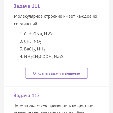
Задача 111
Молекулярное строение имеет каждое из
соединений:
C
H
ONa, H
Se
6
5
2
CH
, NO
4
2
BaCl
, NH
2
3
NH
CH
COOH, Na
S
2
2
2
Задача 112
Термин
молекула
применим к веществам,
имеющим кристаллическую решётку