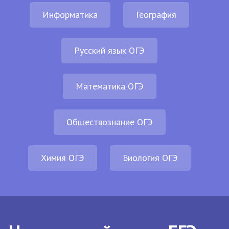
Информатика
География
Русский язык ОГЭ
Математика ОГЭ
Обществознание ОГЭ
Химия ОГЭ
Биология ОГЭ