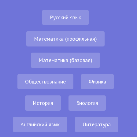
Русский язык
Математика (профильная)
Математика (базовая)
Обществознание
Физика
История
Биология
Английский язык
Литература