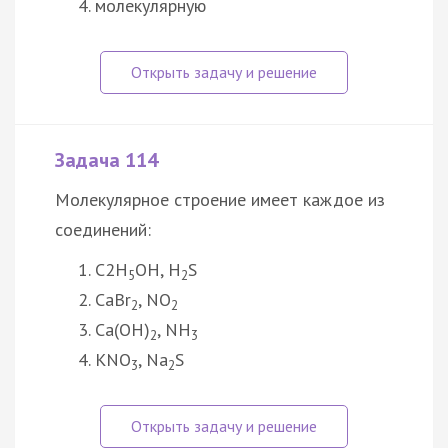
молекулярную
Задача 114
Молекулярное строение имеет каждое из
соединений:
C2H
OH, H
S
5
2
CaBr
, NO
2
2
Ca(OH)
, NH
2
3
KNO
, Na
S
3
2