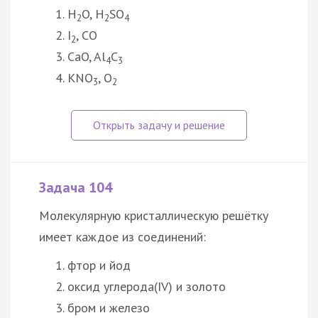
H
O, H
SO
2
2
4
I
, CO
2
CaO, Al
C
4
3
KNO
, O
3
2
Задача 104
Молекулярную кристаллическую решётку
имеет каждое из соединений:
фтор и йод
оксид углерода(IV) и золото
бром и железо