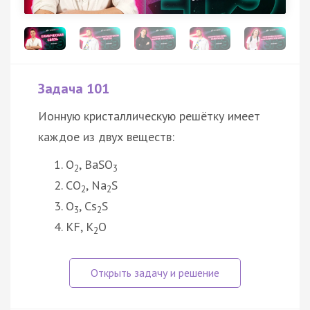
Задача 101
Ионную кристаллическую решётку имеет
каждое из двух веществ:
O
, BaSO
2
3
CO
, Na
S
2
2
O
, Cs
S
3
2
KF, K
O
2