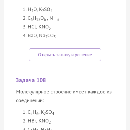
H
O, K
SO
2
2
4
C
H
O
, NH
6
12
6
3
HCl, KNO
3
BaO, Na
CO
2
3
Задача 108
Молекулярное строение имеет каждое из
соединений:
C
H
, K
SO
2
6
2
4
HBr, KNO
2
C
H
, N
H