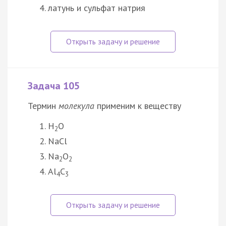
латунь и сульфат натрия
Задача 105
Термин
молекула
применим к веществу
H
O
2
NaCl
Na
O
2
2
Al
C
4
3