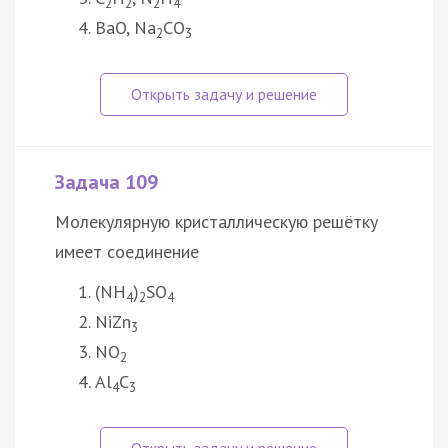
2
2
2
4
BaO, Na
CO
2
3
Задача 109
Молекулярную кристаллическую решётку
имеет соединение
(NH
)
SO
4
2
4
NiZn
3
NO
2
Al
C
4
3