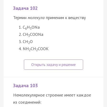
Задача 102
Термин
молекула
применим к веществу
C
H
ONa
6
5
CH
COONa
3
CH
O
2
NH
CH
COOK
2
2
Задача 103
Немолекулярное строение имеет каждое
из соединений: