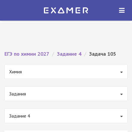
Экзамер — ЕГЭ 2027
×
ОТКРЫТЬ
Экзамер
Бесплатно - В Google Play
ЕГЭ по химии 2027
/
Задание 4
/
Задача 105
Химия
Задания
Задание 4