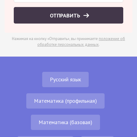
ОТПРАВИТЬ
Нажимая на кнопку «Отправить», вы принимаете
положение об
обработке персональных данных
.
Русский язык
Математика (профильная)
Математика (базовая)