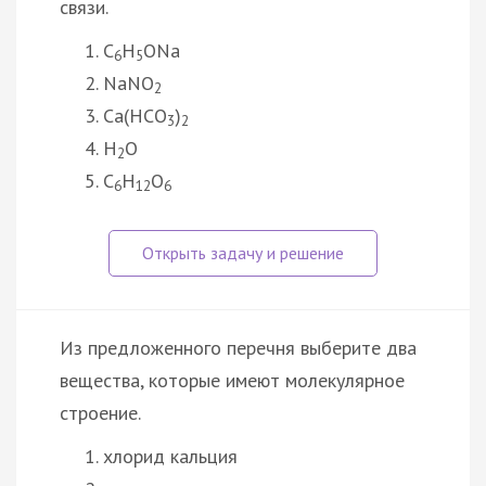
связи.
C
H
ONa
6
5
NaNO
2
Ca(HCO
)
3
2
H
O
2
C
H
O
6
12
6
Из предложенного перечня выберите два
вещества, которые имеют молекулярное
строение.
хлорид кальция