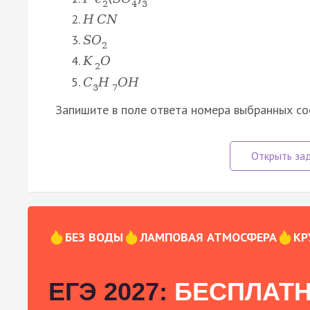
2
4
3
H
C
N
S
O
2
K
O
2
C
H
O
H
3
7
Запишите в поле ответа номера выбранных с
БЕЗ ВОДЫ
ЛАМПОВАЯ АТМОСФЕРА
КР
ЕГЭ 2027:
БЕСПЛАТН