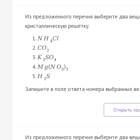
Из предложенного перечня выберите два вещ
кристаллическую решётку.
N
H
C
l
4
C
O
2
K
S
O
2
4
M
g
(
N
О
)
3
2
H
S
2
Запишите в поле ответа номера выбранных в
Из предложенного перечня выберите два вещ