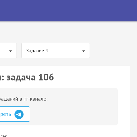
Задание 4
: задача 106
аданий в тг-канале:
треть
 сек.