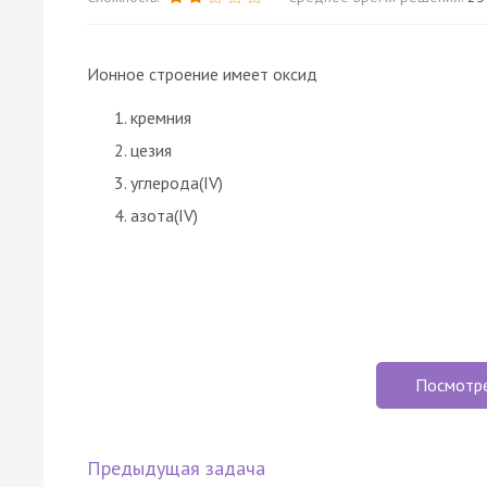
Ионное строение имеет оксид
кремния
цезия
углерода(IV)
азота(IV)
Посмотр
Предыдущая задача