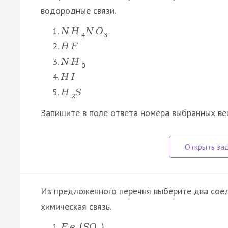
водородные связи.
N
H
N
O
4
3
H
F
N
H
3
H
I
H
S
2
Запишите в поле ответа номера выбранных ве
Из предложенного перечня выберите два соед
химическая связь.
F
e
(
S
O
)