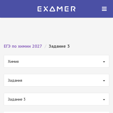
Экзамер — ЕГЭ 2027
×
ОТКРЫТЬ
Экзамер
Бесплатно - В Google Play
ЕГЭ по химии 2027
/
Задание 3
Химия
Задания
Задание 3