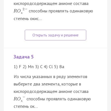
кислородсодержащем анионе состава
2
−
способны проявлять одинаковую
R
O
x
степень окис…
Задача 5
1) F 2) Mn 3) C 4) Cl 5) Ba
Из числа указанных в ряду элементов
выберите два элемента, которые в
кислородсодержащем анионе состава
−
способны проявлять одинаковую
R
O
x
степень ок…