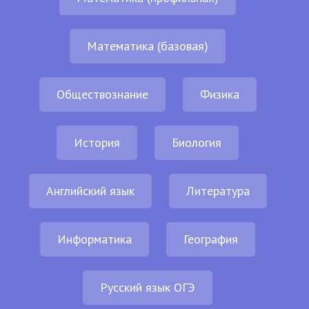
Математика (базовая)
Обществознание
Физика
История
Биология
Английский язык
Литература
Информатика
География
Русский язык ОГЭ