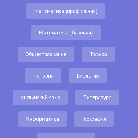
Математика (профильная)
Математика (базовая)
Обществознание
Физика
История
Биология
Английский язык
Литература
Информатика
География