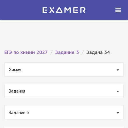
Экзамер — ЕГЭ 2027
×
ОТКРЫТЬ
Экзамер
Бесплатно - В Google Play
ЕГЭ по химии 2027
/
Задание 3
/
Задача 34
Химия
Задания
Задание 3