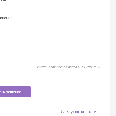
динение
Объект авторского права ООО «Легион»
еть решение
Следующая задача