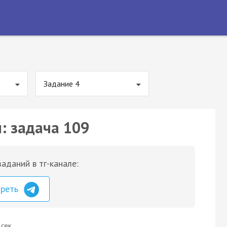
Задание 4
: задача 109
аданий в тг-канале:
треть
 сек.