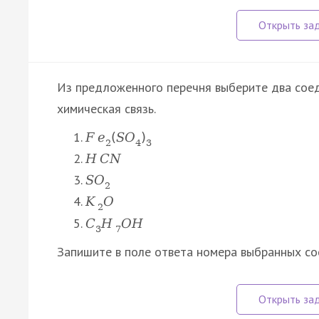
Из предложенного перечня выберите два соед
химическая связь.
F
e
(
S
O
)
2
4
3
H
C
N
S
O
2
K
O
2
C
H
O
H
3
7
Запишите в поле ответа номера выбранных с