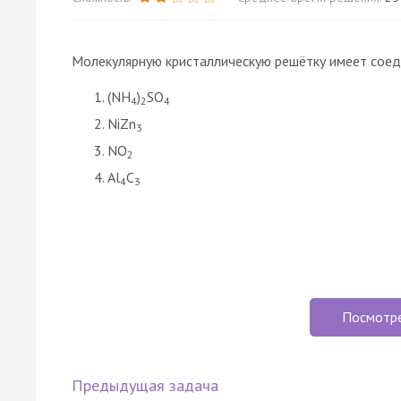
Молекулярную кристаллическую решётку имеет сое
(NH
)
SO
4
2
4
NiZn
3
NO
2
Al
C
4
3
Посмотр
Предыдущая задача