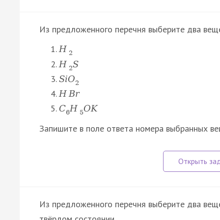
Из предложенного перечня выберите два веще
H
2
H
S
2
S
i
O
2
H
B
r
C
H
O
K
6
5
Запишите в поле ответа номера выбранных ве
Из предложенного перечня выберите два веще
твёрдом состоянии.