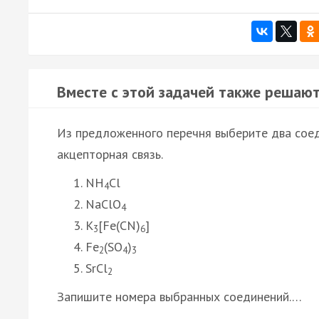
Вместе с этой задачей также решают
Из предложенного перечня выберите два соед
акцепторная связь.
NH
Cl
4
NaClO
4
K
[Fe(CN)
]
3
6
Fe
(SO
)
2
4
3
SrCl
2
Запишите номера выбранных соединений.…