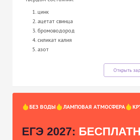
цинк
ацетат свинца
бромоводород
силикат калия
азот
БЕЗ ВОДЫ
ЛАМПОВАЯ АТМОСФЕРА
КР
ЕГЭ 2027:
БЕСПЛАТН