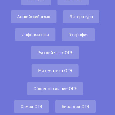
Английский язык
Литература
Информатика
География
Русский язык ОГЭ
Математика ОГЭ
Обществознание ОГЭ
Химия ОГЭ
Биология ОГЭ