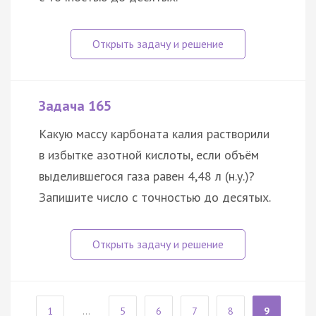
Задача 165
Какую массу карбоната калия растворили
в избытке азотной кислоты, если объём
выделившегося газа равен 4,48 л (н.у.)?
Запишите число с точностью до десятых.
1
...
5
6
7
8
9