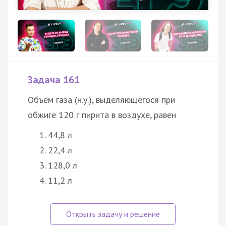
Задача 161
Объём газа (н.у.), выделяющегося при
обжиге 120 г пирита в воздухе, равен
44,8 л
22,4 л
128,0 л
11,2 л