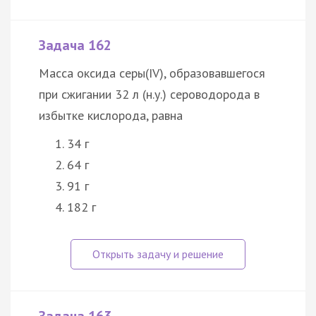
Задача 162
Масса оксида серы(IV), образовавшегося
при сжигании 32 л (н.у.) сероводорода в
избытке кислорода, равна
34 г
64 г
91 г
182 г