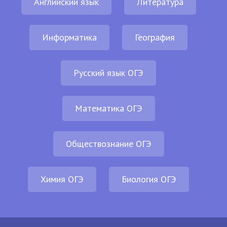
Английский язык
Литература
Информатика
География
Русский язык ОГЭ
Математика ОГЭ
Обществознание ОГЭ
Химия ОГЭ
Биология ОГЭ