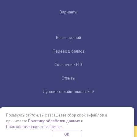
Варианты
Банк заданий
Перевод баллов
Сочинение ЕГЭ
Отзывы
Лучшие онлайн-школы ЕГЭ
Пользуясь сайтом, вы разрешаете сбор cookie-файлов и
принимаете
Политику обработки данных
и
Пользовательское соглашение
.
Бесплатная летняя школа
OK
ПОДРОБНЕЕ