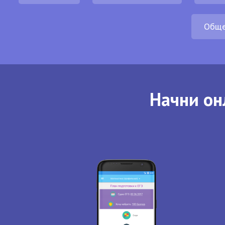
Обще
Начни он