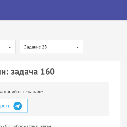
Задание 28
ии: задача 160
аданий в тг-канале:
треть
 376 г дибромэтана, равен