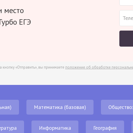
и место
Турбо ЕГЭ
а кнопку «Отправить», вы принимаете
положение об обработке персональн
ьная)
Математика (базовая)
Общество
ература
Информатика
География