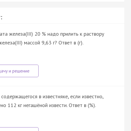
:
та железа(III) 20 % надо прилить к раствору
еза(III) массой 9,63 г? Ответ в (г).
содержащегося в известняке, если известно,
о 112 кг негашёной извести. Ответ в (%).