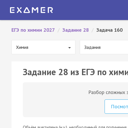
ЕГЭ по химии 2027
/
Задание 28
/
Задача 160
Химия
Задания
Задание 28 из ЕГЭ по хим
Разбор сложных з
Посмо
Объём ацетилена (н.у.), необходимый для получения