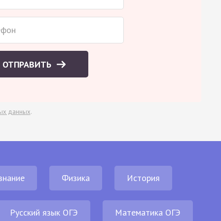
ОТПРАВИТЬ
ых данных
.
знание
Физика
История
Русский язык ОГЭ
Математика ОГЭ