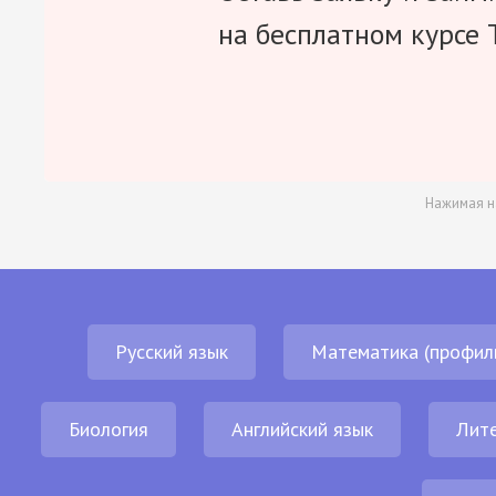
на бесплатном курсе 
Нажимая н
Русский язык
Математика (профил
Биология
Английский язык
Лит