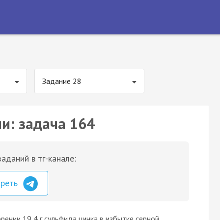
Задание 28
ии: задача 164
аданий в тг-канале:
треть
орении 19,4 г сульфида цинка в избытке серной