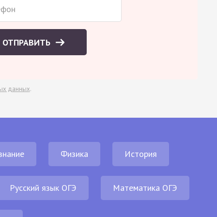
ОТПРАВИТЬ
ых данных
.
знание
Физика
История
Русский язык ОГЭ
Математика ОГЭ