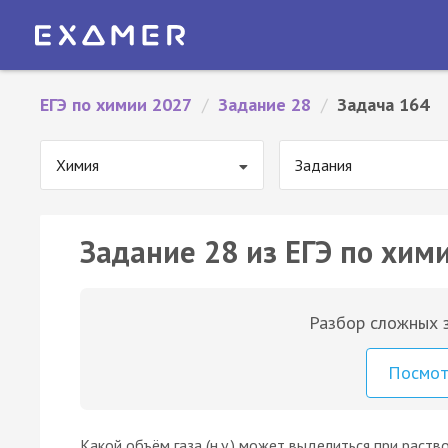
ЕГЭ по химии 2027
/
Задание 28
/
Задача 164
Химия
Задания
Задание 28 из ЕГЭ по хим
Разбор сложных з
Посмо
Какой объём газа (н.у.) может выделиться при раств