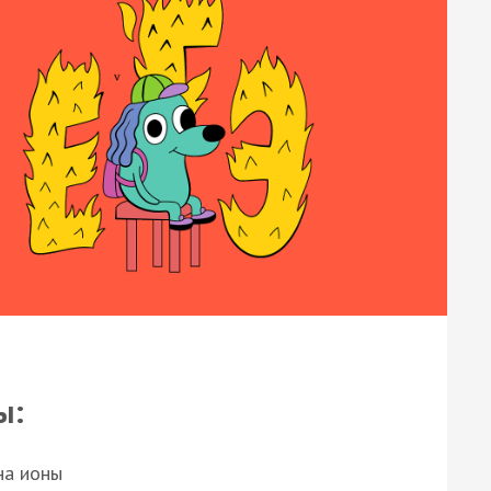
ы:
на ионы