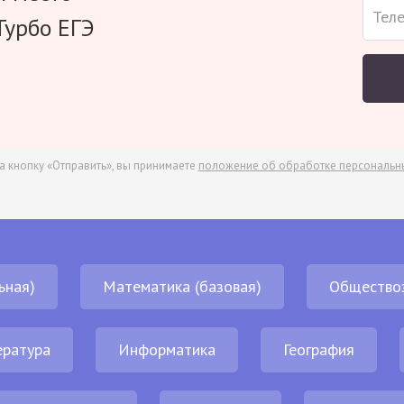
Турбо ЕГЭ
а кнопку «Отправить», вы принимаете
положение об обработке персональн
ьная)
Математика (базовая)
Общество
ература
Информатика
География