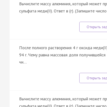
Вычислите массу алюминия, который может пр
сульфата меди(II). Ответ в (г). (Запишите числ
После полного растворения 4 г оксида меди(II
94 г. Чему равна массовая доля получившейся 
чи…
Вычислите массу алюминия, который может пр
сульфата меди(II). Ответ в (г). (Запишите числ