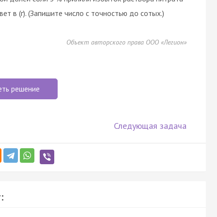
т в (г). (Запишите число с точностью до сотых.)
Объект авторского права ООО «Легион»
еть решение
Следующая задача
: