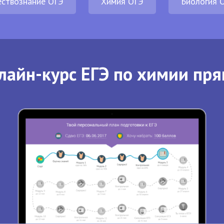
ствознание ОГЭ
Химия ОГЭ
Биология 
лайн-курс ЕГЭ по химии пря