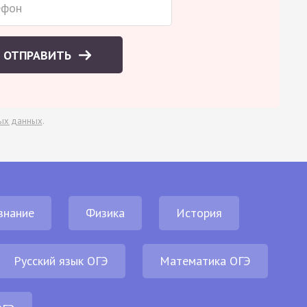
ОТПРАВИТЬ
ых данных
.
знание
Физика
История
Русский язык ОГЭ
Математика ОГЭ