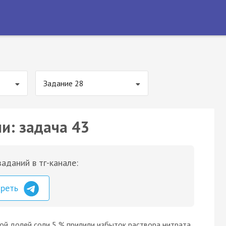
Задание 28
и: задача 43
аданий в тг-канале:
треть
вой долей соли 5 % прилили избыток раствора нитрата