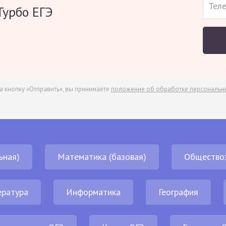
Турбо ЕГЭ
а кнопку «Отправить», вы принимаете
положение об обработке персональн
ьная)
Математика (базовая)
Общество
ература
Информатика
География