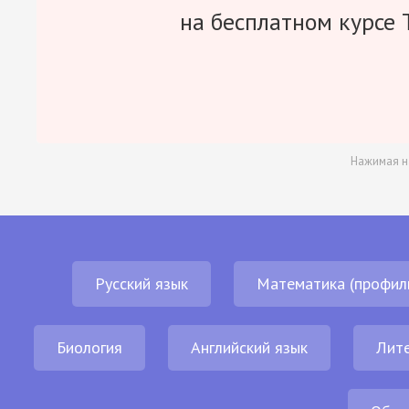
на бесплатном курсе 
Нажимая н
Русский язык
Математика (профил
Биология
Английский язык
Лит