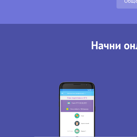
Обще
Начни он