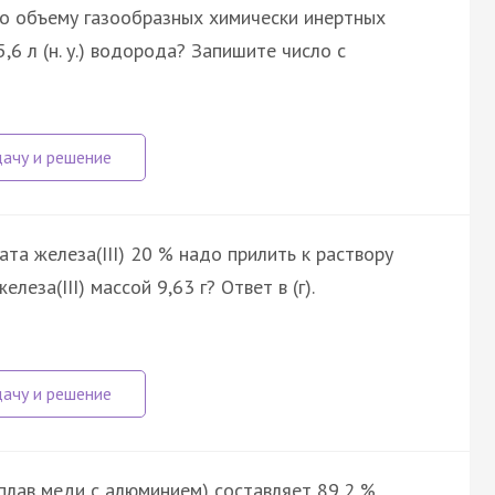
 по объему газообразных химически инертных
,6 л (н. у.) водорода? Запишите число с
та железа(III) 20 % надо прилить к раствору
еза(III) массой 9,63 г? Ответ в (г).
лав меди с алюминием) составляет 89,2 %.