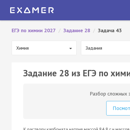
ЕГЭ по химии 2027
/
Задание 28
/
Задача 43
Химия
Задания
Задание 28 из ЕГЭ по хими
Разбор сложных з
Посмо
К раствору карбоната натрия массой 84,8 г и массо