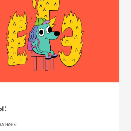
ы:
на ионы