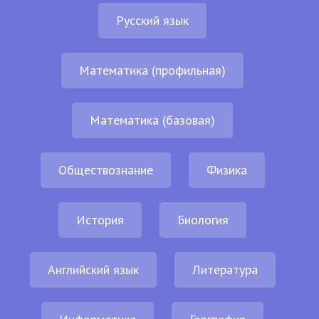
Русский язык
Математика (профильная)
Математика (базовая)
Обществознание
Физика
История
Биология
Английский язык
Литература