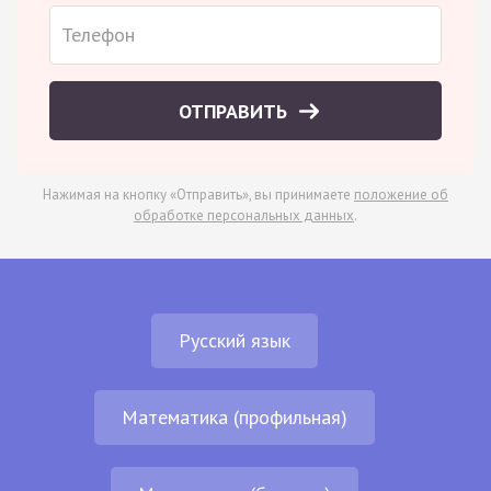
ОТПРАВИТЬ
Нажимая на кнопку «Отправить», вы принимаете
положение об
обработке персональных данных
.
Русский язык
Математика (профильная)