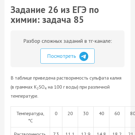
Задание 26 из ЕГЭ по
химии: задача 85
Разбор сложных заданий в тг-канале:
Посмотреть
В таблице приведена растворимость сульфата калия
(в граммах К
SO
на 100 г воды) при различной
2
4
температуре.
Температура,
0
20
30
40
60
8
°С
Растворимость,
7,3
11,1
12,9
14,8
18,2
21