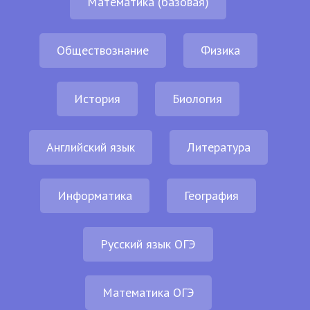
Математика (базовая)
Обществознание
Физика
История
Биология
Английский язык
Литература
Информатика
География
Русский язык ОГЭ
Математика ОГЭ