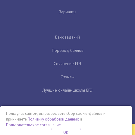
Варианты
Банк заданий
Перевод баллов
Сочинение ЕГЭ
Отзывы
Лучшие онлайн-школы ЕГЭ
Пользуясь сайтом, вы разрешаете сбор cookie-файлов и
принимаете
Политику обработки данных
и
Пользовательское соглашение
.
Бесплатная летняя школа
OK
ПОДРОБНЕЕ