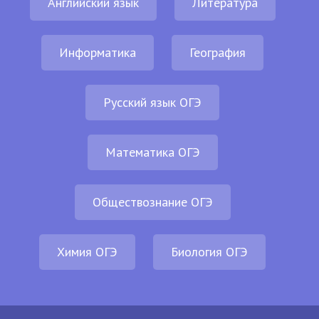
Английский язык
Литература
Информатика
География
Русский язык ОГЭ
Математика ОГЭ
Обществознание ОГЭ
Химия ОГЭ
Биология ОГЭ