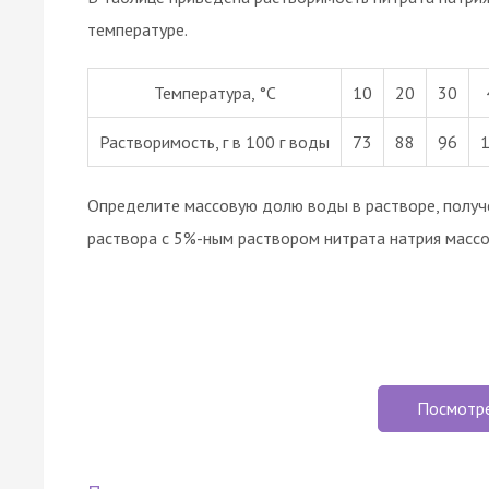
температуре.
Температура, °С
10
20
30
Растворимость, г в 100 г воды
73
88
96
Определите массовую долю воды в растворе, получе
раствора с 5%-ным раствором нитрата натрия массой
Посмотр