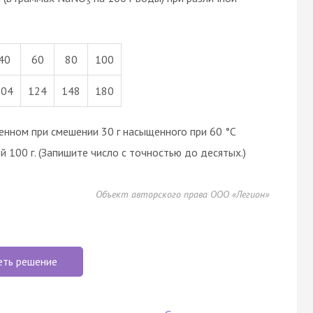
3
40
60
80
100
104
124
148
180
нном при смешении 30 г насыщенного при 60 °C
 100 г. (Запишите число с точностью до десятых.)
Объект авторского права ООО «Легион»
еть решение