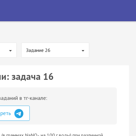
Задание 26
и: задача 16
аданий в тг-канале:
треть
я (в граммах NaNO
на 100 г воды) при различной