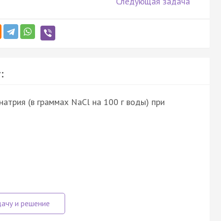
Следующая задача
:
атрия (в граммах NaCl на 100 г воды) при