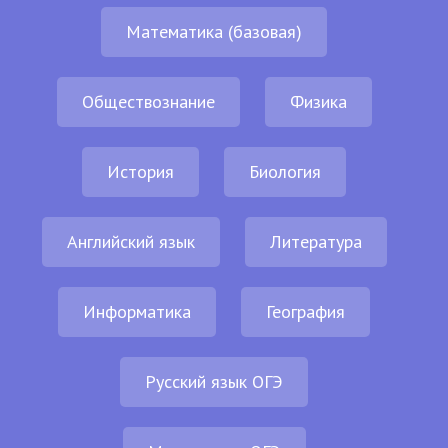
Математика (базовая)
Обществознание
Физика
История
Биология
Английский язык
Литература
Информатика
География
Русский язык ОГЭ