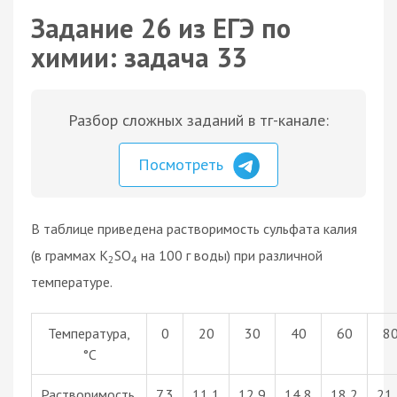
Задание 26 из ЕГЭ по
химии: задача 33
Разбор сложных заданий в тг-канале:
Посмотреть
В таблице приведена растворимость сульфата калия
(в граммах К
SO
на 100 г воды) при различной
2
4
температуре.
Температура,
0
20
30
40
60
8
°С
Растворимость,
7,3
11,1
12,9
14,8
18,2
21