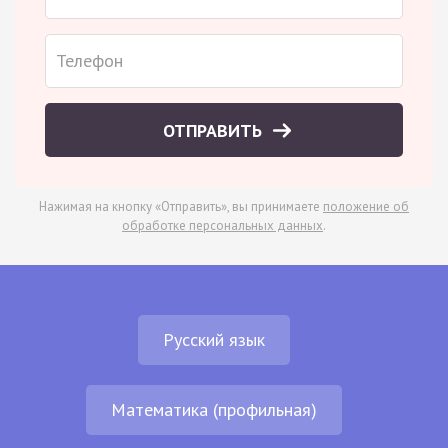
ОТПРАВИТЬ
Нажимая на кнопку «Отправить», вы принимаете
положение об
обработке персональных данных
.
Русский язык
Математика (профильная)