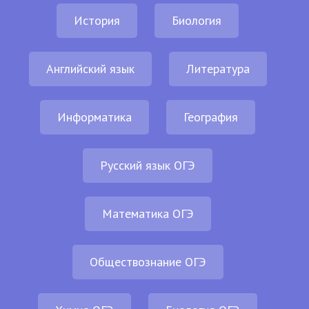
История
Биология
Английский язык
Литература
Информатика
География
Русский язык ОГЭ
Математика ОГЭ
Обществознание ОГЭ