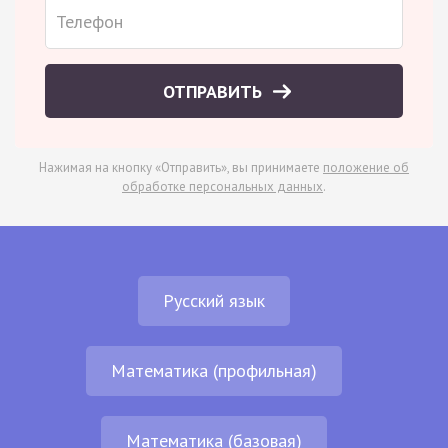
ОТПРАВИТЬ
Нажимая на кнопку «Отправить», вы принимаете
положение об
обработке персональных данных
.
Русский язык
Математика (профильная)
Математика (базовая)