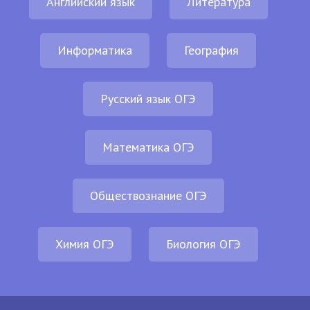
Английский язык
Литература
Информатика
География
Русский язык ОГЭ
Математика ОГЭ
Обществознание ОГЭ
Химия ОГЭ
Биология ОГЭ