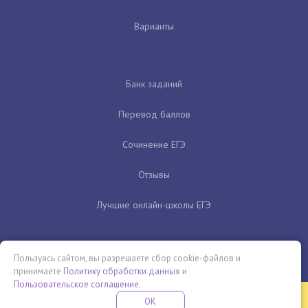
Варианты
Банк заданий
Перевод баллов
Сочинение ЕГЭ
Отзывы
Лучшие онлайн-школы ЕГЭ
Пользуясь сайтом, вы разрешаете сбор cookie-файлов и
принимаете
Политику обработки данных
и
Пользовательское соглашение
.
Бесплатная летняя школа
OK
ПОДРОБНЕЕ