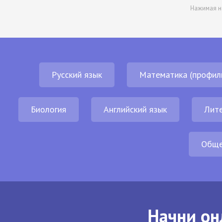
Нажимая н
Русский язык
Математика (профил
Биология
Английский язык
Лит
Обще
Начни он