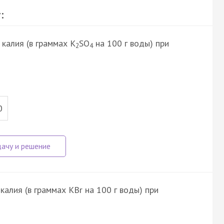
:
калия (в граммах К
SO
на 100 г воды) при
2
4
0
алия (в граммах KBr на 100 г воды) при