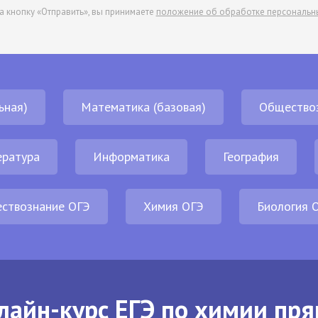
а кнопку «Отправить», вы принимаете
положение об обработке персональн
ьная)
Математика (базовая)
Общество
ература
Информатика
География
ствознание ОГЭ
Химия ОГЭ
Биология 
лайн-курс ЕГЭ по химии пря