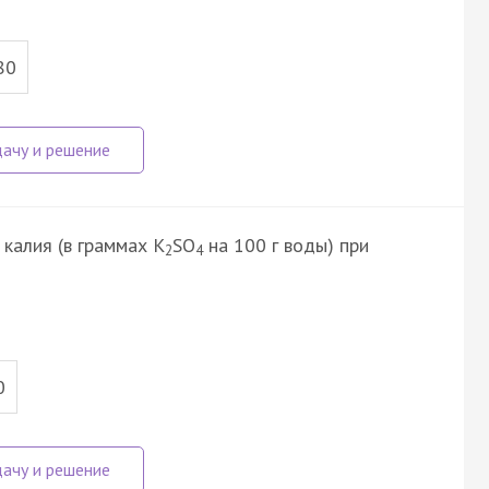
80
калия (в граммах К
SO
на 100 г воды) при
2
4
0