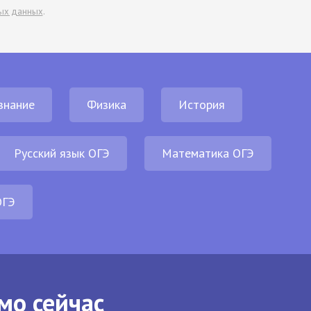
ых данных
.
знание
Физика
История
Русский язык ОГЭ
Математика ОГЭ
ОГЭ
мо сейчас