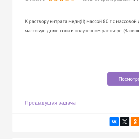
К раствору нитрата меди(II) массой 80 г с массовой
массовую долю соли в полученном растворе. (Запиши
Посмотр
Предыдущая задача