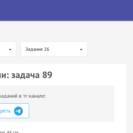
Задание 26
и: задача 89
аданий в тг-канале:
треть
ин. 44 сек.