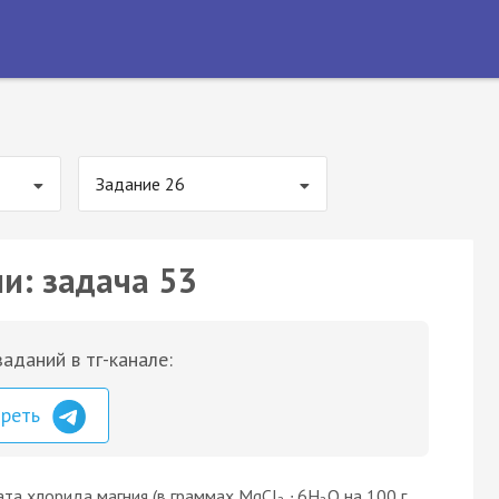
Задание 26
и: задача 53
аданий в тг-канале:
треть
та хлорида магния (в граммах MgCl
∙ 6H
O на 100 г