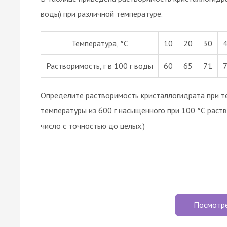
воды) при различной температуре.
Температура, °С
10
20
30
Растворимость, г в 100 г воды
60
65
71
Определите растворимость кристаллогидрата при те
температуры из 600 г насыщенного при 100 °С раст
число с точностью до целых.)
Посмотр