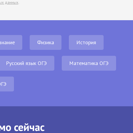
ых данных
.
знание
Физика
История
Русский язык ОГЭ
Математика ОГЭ
ОГЭ
мо сейчас