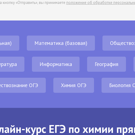
а кнопку «Отправить», вы принимаете
положение об обработке персональн
ьная)
Математика (базовая)
Общество
ература
Информатика
География
ствознание ОГЭ
Химия ОГЭ
Биология 
лайн-курс ЕГЭ по химии пря