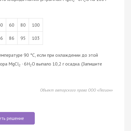
2
2
40
60
80
100
76
86
95
103
мпературе 90 °С, если при охлаждении до этой
вора MgCl
∙ 6H
O выпало 10,2 г осадка. (Запишите
2
2
Объект авторского права ООО «Легион»
еть решение