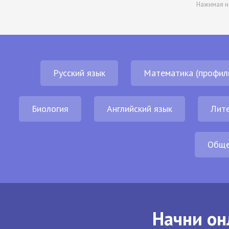
Нажимая н
Русский язык
Математика (профил
Биология
Английский язык
Лит
Обще
Начни он