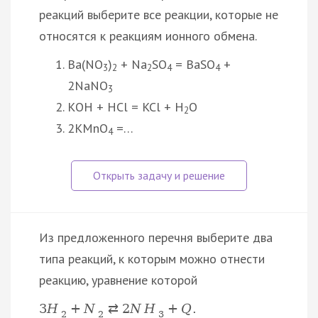
реакций выберите все реакции, которые не
относятся к реакциям ионного обмена.
Ba(NO
)
+ Na
SO
= BaSO
+
3
2
2
4
4
2NaNO
3
КОН + HCl = KCl + H
O
2
2KMnO
=…
4
Из предложенного перечня выберите два
типа реакций, к которым можно отнести
реакцию, уравнение которой
3
H
+
N
⇄
2
N
H
+
Q
.
2
2
3