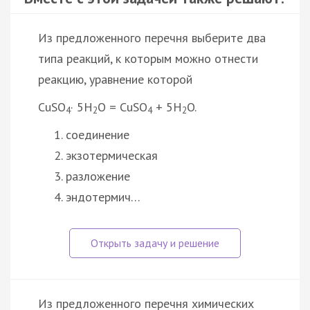
Из предложенного перечня выберите два
типа реакций, к которым можно отнести
реакцию, уравнение которой
CuSO
· 5H
O = CuSO
+ 5H
O.
4
2
4
2
соединение
экзотермическая
разложение
эндотермич…
Из предложенного перечня химических