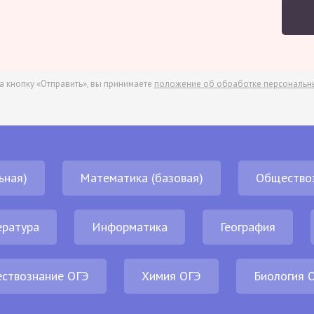
а кнопку «Отправить», вы принимаете
положение об обработке персональн
ьная)
Математика (базовая)
Общество
ература
Информатика
География
ствознание ОГЭ
Химия ОГЭ
Биология 