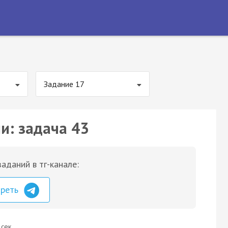
Задание 17
и: задача 43
аданий в тг-канале:
треть
 сек.