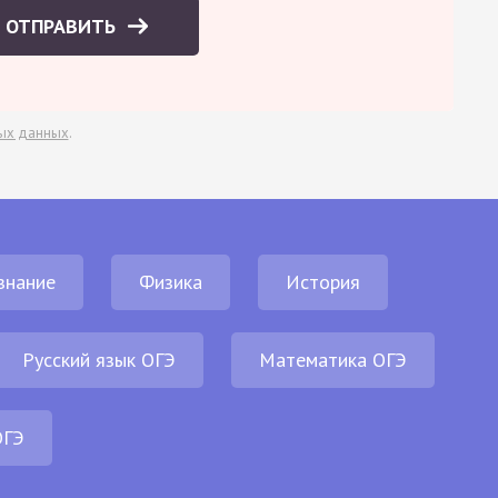
ОТПРАВИТЬ
ых данных
.
знание
Физика
История
Русский язык ОГЭ
Математика ОГЭ
ОГЭ