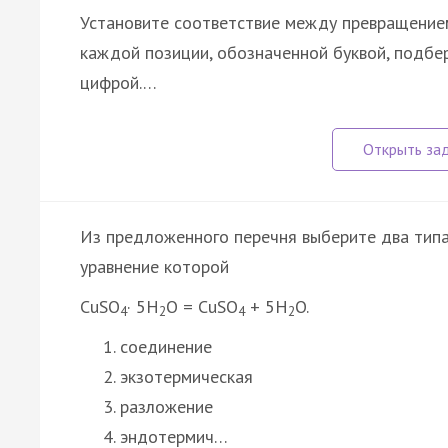
Установите соответствие между превращением
каждой позиции, обозначенной буквой, подб
цифрой.…
Из предложенного перечня выберите два типа
уравнение которой
CuSO
· 5H
O = CuSO
+ 5H
O.
4
2
4
2
соединение
экзотермическая
разложение
эндотермич…