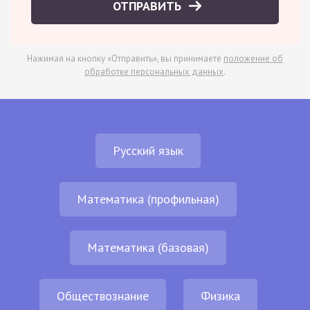
ОТПРАВИТЬ
Нажимая на кнопку «Отправить», вы принимаете
положение об
обработке персональных данных
.
Русский язык
Математика (профильная)
Математика (базовая)
Обществознание
Физика