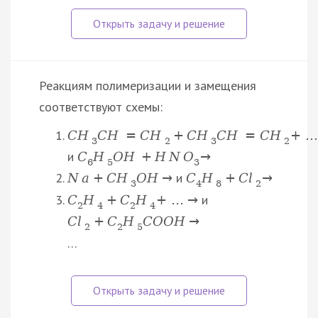
Реакциям полимеризации и замещения
соответствуют схемы:
C
H
C
H
=
C
H
+
C
H
C
H
=
C
H
+
…
3
2
3
2
и
C
H
O
H
+
H
N
O
→
6
5
3
и
N
a
+
С
H
O
H
→
C
H
+
C
l
→
3
4
8
2
и
C
H
+
C
H
+
…
→
2
4
2
4
C
l
+
C
H
C
O
O
H
→
2
2
5
…