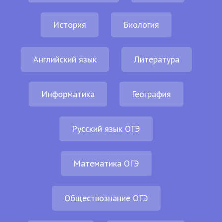
История
Биология
Английский язык
Литература
Информатика
География
Русский язык ОГЭ
Математика ОГЭ
Обществознание ОГЭ