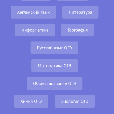
Английский язык
Литература
Информатика
География
Русский язык ОГЭ
Математика ОГЭ
Обществознание ОГЭ
Химия ОГЭ
Биология ОГЭ