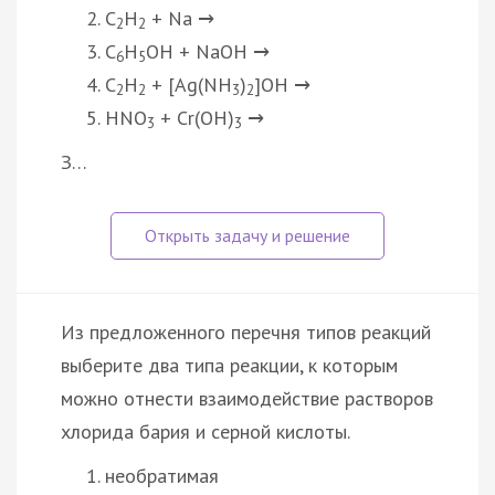
C
H
+ Na
→
2
2
C
H
OH + NaOH
→
6
5
C
H
+ [Ag(NH
)
]OH
→
2
2
3
2
HNO
+ Cr(OH)
→
3
3
З…
Из предложенного перечня типов реакций
выберите два типа реакции, к которым
можно отнести взаимодействие растворов
хлорида бария и серной кислоты.
необратимая