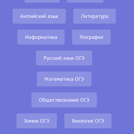
Английский язык
Литература
Информатика
География
Русский язык ОГЭ
Математика ОГЭ
Обществознание ОГЭ
Химия ОГЭ
Биология ОГЭ