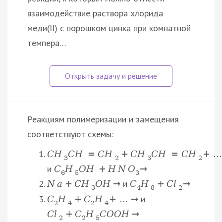
взаимодействие раствора хлорида
меди(II) с порошком цинка при комнатной
темпера…
Реакциям полимеризации и замещения
соответствуют схемы:
C
H
C
H
=
C
H
+
C
H
C
H
=
C
H
+
…
3
2
3
2
и
C
H
O
H
+
H
N
O
→
6
5
3
и
N
a
+
С
H
O
H
→
C
H
+
C
l
→
3
4
8
2
и
C
H
+
C
H
+
…
→
2
4
2
4
C
l
+
C
H
C
O
O
H
→
2
2
5