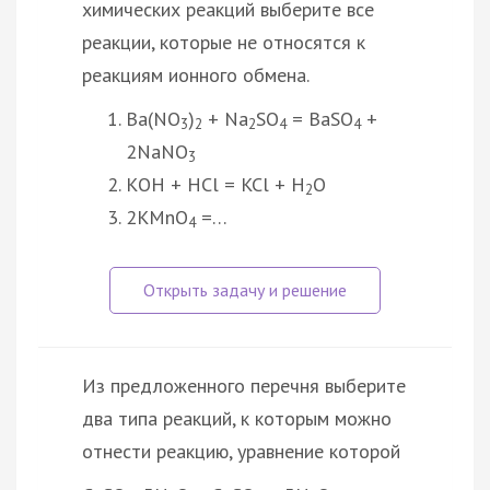
химических реакций выберите все
реакции, которые не относятся к
реакциям ионного обмена.
Ba(NO
)
+ Na
SO
= BaSO
+
3
2
2
4
4
2NaNO
3
КОН + HCl = KCl + H
O
2
2KMnO
=…
4
Из предложенного перечня выберите
два типа реакций, к которым можно
отнести реакцию, уравнение которой