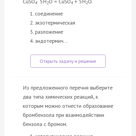
CuSO
· 5H
O = CuSO
+ 5H
O.
4
2
4
2
соединение
экзотермическая
разложение
эндотермич…
Из предложенного перечня выберите
два типа химических реакций, к
которым можно отнести образование
бромбензола при взаимодействии
бензола с бромом.