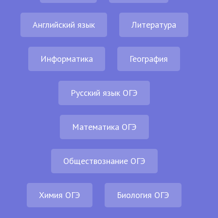
Английский язык
Литература
Информатика
География
Русский язык ОГЭ
Математика ОГЭ
Обществознание ОГЭ
Химия ОГЭ
Биология ОГЭ