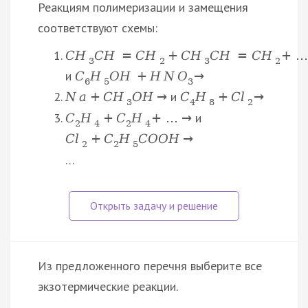
Реакциям полимеризации и замещения
соответствуют схемы:
C
H
C
H
=
C
H
+
C
H
C
H
=
C
H
+
…
3
2
3
2
и
C
H
O
H
+
H
N
O
→
6
5
3
и
N
a
+
С
H
O
H
→
C
H
+
C
l
→
3
4
8
2
и
C
H
+
C
H
+
…
→
2
4
2
4
C
l
+
C
H
C
O
O
H
→
2
2
5
…
Из предложенного перечня выберите все
экзотермические реакции.