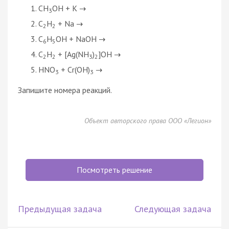
CH
OH + K
→
3
C
H
+ Na
→
2
2
C
H
OH + NaOH
→
6
5
C
H
+ [Ag(NH
)
]OH
→
2
2
3
2
HNO
+ Cr(OH)
→
3
3
Запишите номера реакций.
Объект авторского права ООО «Легион»
Посмотреть решение
Предыдущая задача
Следующая задача