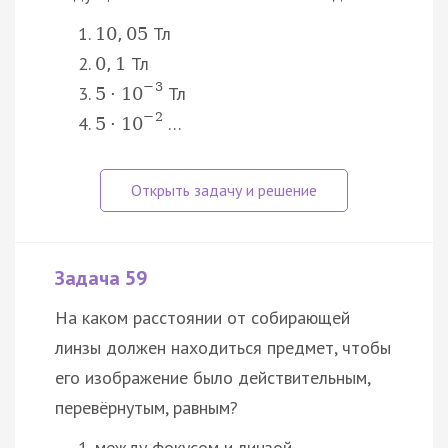
Тл
10
,
05
Тл
0
,
1
−
3
Тл
5
⋅
10
−
2
…
5
⋅
10
Задача 59
На каком расстоянии от собирающей
линзы должен находиться предмет, чтобы
его изображение было действительным,
перевёрнутым, равным?
между фокусом и линзой