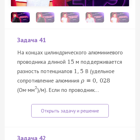
Задача 41
На концах цилиндрического алюминиевого
проводника длиной
м поддерживается
15
разность потенциалов
В (удельное
1
,
5
сопротивление алюминия
ρ
=
0
,
028
2
(Ом⋅мм
)/м). Если по проводник…
Задача 42