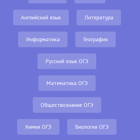
Английский язык
Литература
Информатика
География
Русский язык ОГЭ
Математика ОГЭ
Обществознание ОГЭ
Химия ОГЭ
Биология ОГЭ