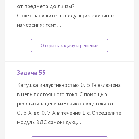
от предмета до линзы?
Ответ напишите в следующих единицах
измерения: «см»…
Задача 55
Катушка индуктивностью
Гн включена
0
,
5
в цепь постоянного тока. С помощью
реостата в цепи изменяют силу тока от
А до
А в течение
с. Определите
0
,
5
0
,
7
1
модуль ЭДС самоиндукц…