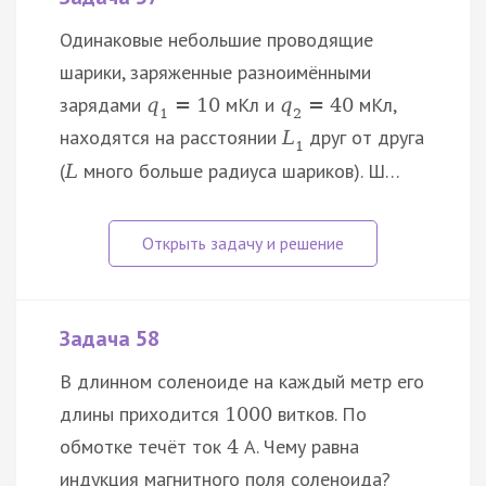
Одинаковые небольшие проводящие
шарики, заряженные разноимёнными
зарядами
мКл и
мКл,
q
=
10
q
=
40
1
2
находятся на расстоянии
друг от друга
L
1
(
много больше радиуса шариков). Ш…
L
Задача 58
В длинном соленоиде на каждый метр его
длины приходится
витков. По
1000
обмотке течёт ток
А. Чему равна
4
индукция магнитного поля соленоида?