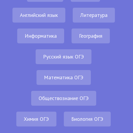
Английский язык
Литература
Информатика
География
Русский язык ОГЭ
Математика ОГЭ
Обществознание ОГЭ
Химия ОГЭ
Биология ОГЭ