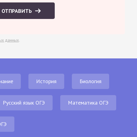
ОТПРАВИТЬ
ых данных
.
нание
История
Биология
Русский язык ОГЭ
Математика ОГЭ
ОГЭ