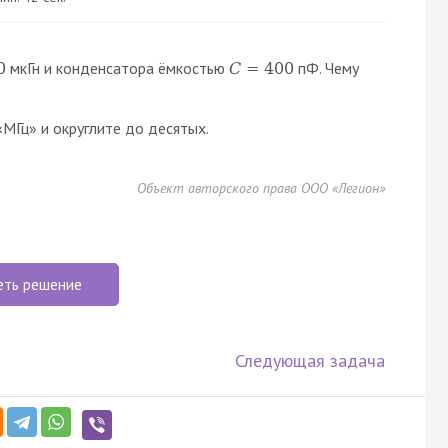
мкГн и конденсатора ёмкостью
пФ. Чему
0
C
=
400
МГц» и округлите до десятых.
Объект авторского права ООО «Легион»
еть решение
Следующая задача