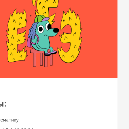
ы:
нематику