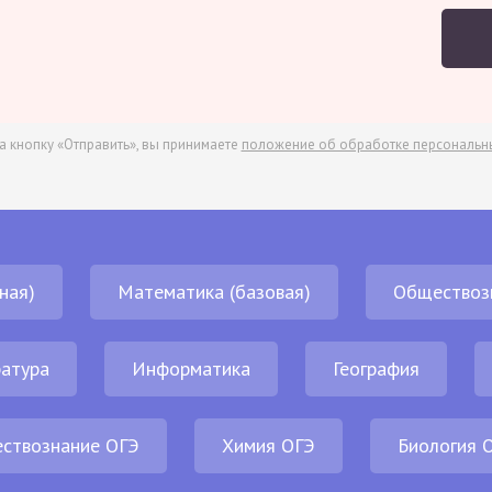
а кнопку «Отправить», вы принимаете
положение об обработке персональн
ная)
Математика (базовая)
Обществоз
атура
Информатика
География
ствознание ОГЭ
Химия ОГЭ
Биология 