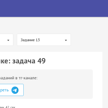
Задание 13
ке: задача 49
аданий в тг-канале:
треть
ин. 42 сек.