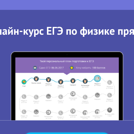
айн-курс ЕГЭ по физике пр