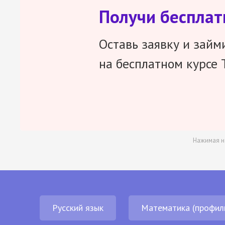
Получи беспла
Оставь заявку и займ
на бесплатном курсе 
Нажимая н
Русский язык
Математика (профил