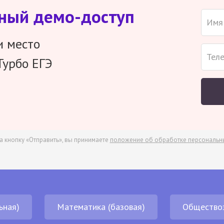
тный демо-доступ
и место
Турбо ЕГЭ
а кнопку «Отправить», вы принимаете
положение об обработке персональн
ьная)
Математика (базовая)
Общество