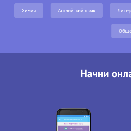
Химия
Английский язык
Литер
Обще
Начни онла