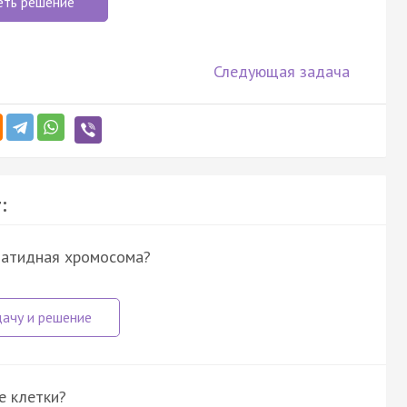
еть решение
Следующая задача
:
матидная хромосома?
е клетки?