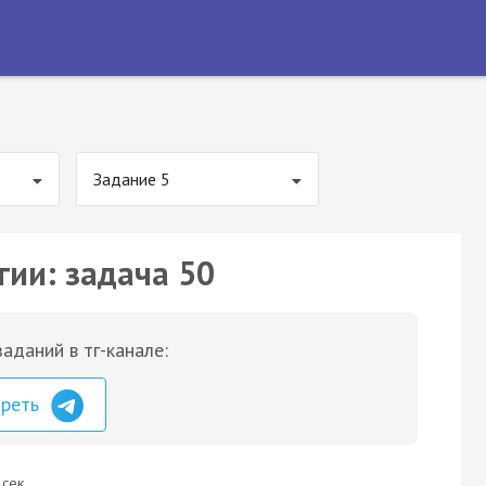
Задание 5
гии: задача 50
аданий в тг-канале:
треть
 сек.