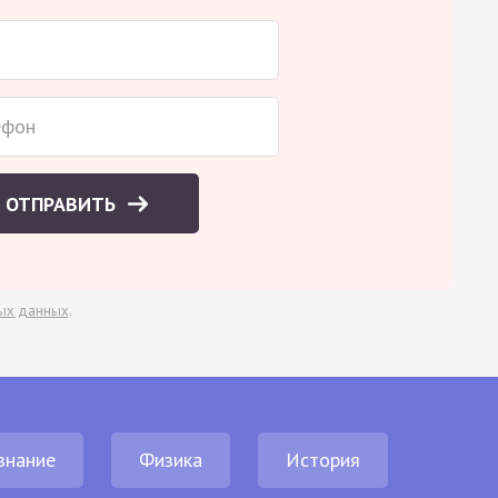
ОТПРАВИТЬ
ых данных
.
знание
Физика
История