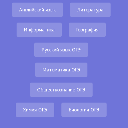
Английский язык
Литература
Информатика
География
Русский язык ОГЭ
Математика ОГЭ
Обществознание ОГЭ
Химия ОГЭ
Биология ОГЭ