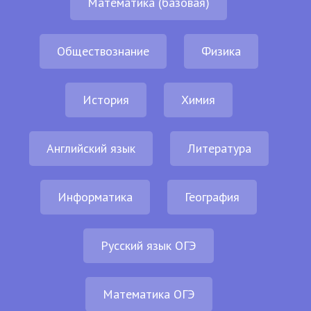
Математика (базовая)
Обществознание
Физика
История
Химия
Английский язык
Литература
Информатика
География
Русский язык ОГЭ
Математика ОГЭ