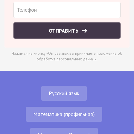
ОТПРАВИТЬ
Нажимая на кнопку «Отправить», вы принимаете
положение об
обработке персональных данных
.
Русский язык
Математика (профильная)