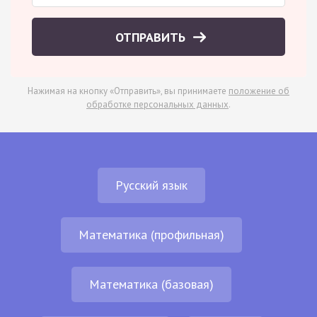
ОТПРАВИТЬ
Нажимая на кнопку «Отправить», вы принимаете
положение об
обработке персональных данных
.
Русский язык
Математика (профильная)
Математика (базовая)