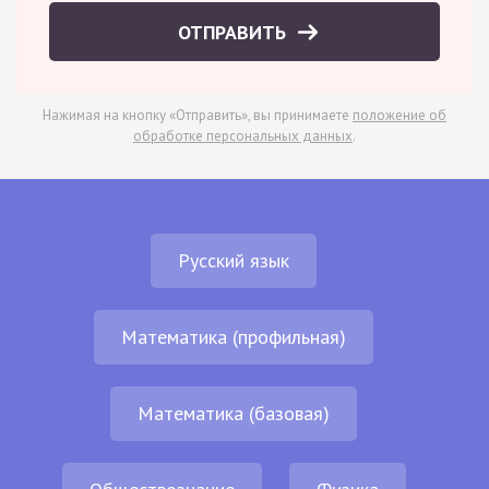
ОТПРАВИТЬ
Нажимая на кнопку «Отправить», вы принимаете
положение об
обработке персональных данных
.
Русский язык
Математика (профильная)
Математика (базовая)