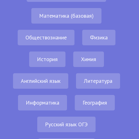
Математика (базовая)
Обществознание
Физика
История
Химия
Английский язык
Литература
Информатика
География
Русский язык ОГЭ