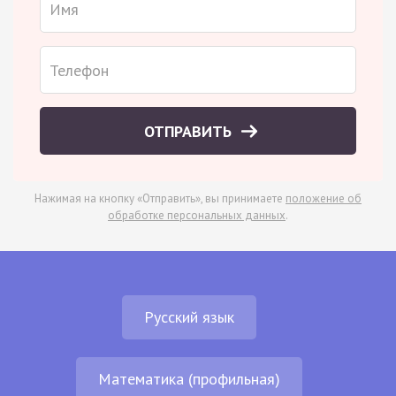
ОТПРАВИТЬ
Нажимая на кнопку «Отправить», вы принимаете
положение об
обработке персональных данных
.
Русский язык
Математика (профильная)