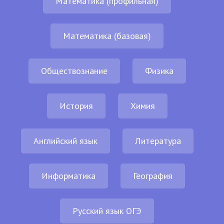
Математика (профильная)
Математика (базовая)
Обществознание
Физика
История
Химия
Английский язык
Литература
Информатика
География
Русский язык ОГЭ