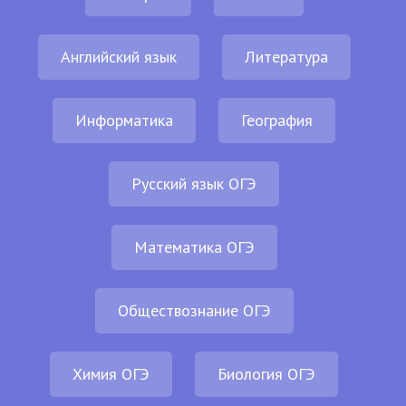
Английский язык
Литература
Информатика
География
Русский язык ОГЭ
Математика ОГЭ
Обществознание ОГЭ
Химия ОГЭ
Биология ОГЭ