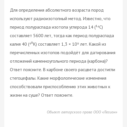
Для определения абсолютного возраста пород
используют радиоизотопный метод. Известно, что
период полураспада изотопа углерода 14 (¹⁴C)
составляет 5600 лет, тогда как период полураспада
калия 40 (⁴⁰K) составляет 1,3 × 10⁹ лет. Какой из
перечисленных изотопов подойдёт для датирования
отложений каменноугольного периода (карбона)?
Ответ поясните. В карбоне своего расцвета достигли
стегоцефалы. Какие морфологические изменения
способствовали приспособлению этих животных к
жизни на суше? Ответ поясните.
Объект авторского права ООО «Легион»