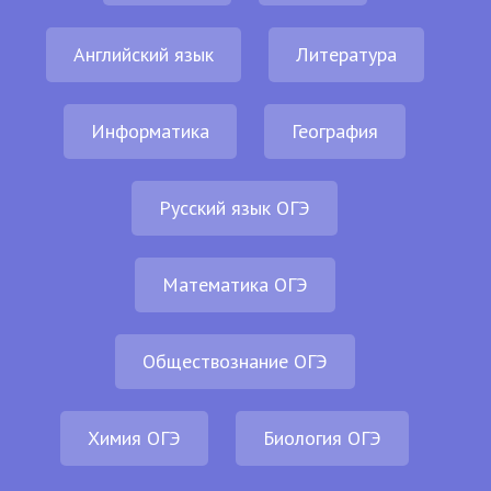
Английский язык
Литература
Информатика
География
Русский язык ОГЭ
Математика ОГЭ
Обществознание ОГЭ
Химия ОГЭ
Биология ОГЭ