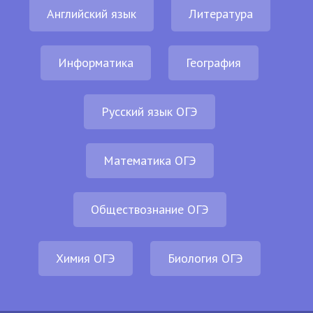
Английский язык
Литература
Информатика
География
Русский язык ОГЭ
Математика ОГЭ
Обществознание ОГЭ
Химия ОГЭ
Биология ОГЭ