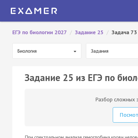
ЕГЭ по биологии 2027
/
Задание 25
/
Задача 73
Биология
Задания
Задание 25 из ЕГЭ по биол
Разбор сложных з
Посмо
При спектральном анализе гемоглобина крови челов