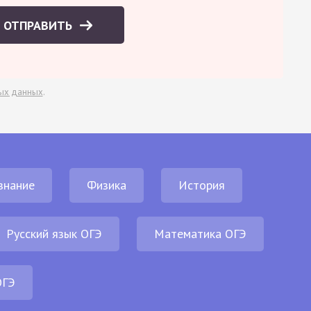
ОТПРАВИТЬ
ых данных
.
знание
Физика
История
Русский язык ОГЭ
Математика ОГЭ
ОГЭ