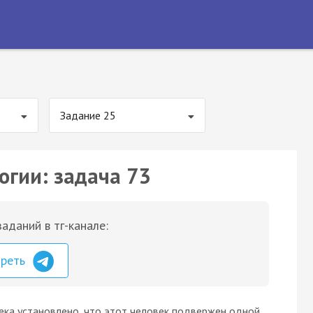
Задание 25
огии: задача 73
аданий в тг-канале:
треть
ека установлено, что этот человек подвержен одной