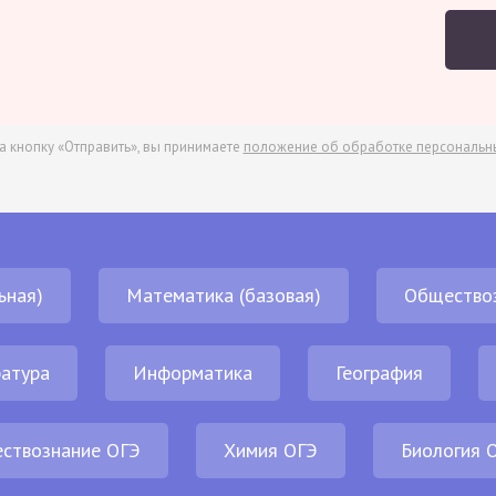
а кнопку «Отправить», вы принимаете
положение об обработке персональн
ьная)
Математика (базовая)
Общество
атура
Информатика
География
ствознание ОГЭ
Химия ОГЭ
Биология 