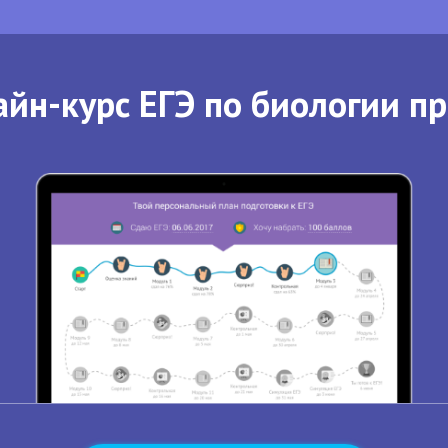
йн-курс ЕГЭ по биологии п