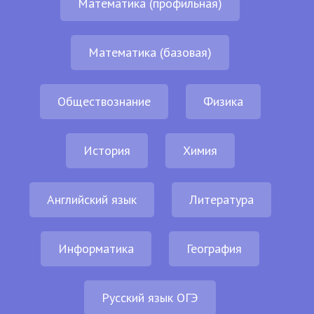
Математика (профильная)
Математика (базовая)
Обществознание
Физика
История
Химия
Английский язык
Литература
Информатика
География
Русский язык ОГЭ