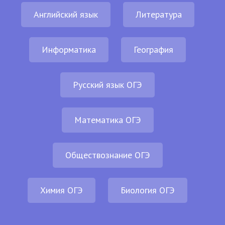
Английский язык
Литература
Информатика
География
Русский язык ОГЭ
Математика ОГЭ
Обществознание ОГЭ
Химия ОГЭ
Биология ОГЭ