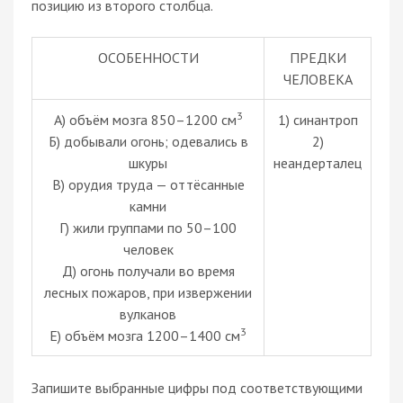
позицию из второго столбца.
ОСОБЕННОСТИ
ПРЕДКИ
ЧЕЛОВЕКА
3
A) объём мозга 850–1200 см
1) синантроп
Б) добывали огонь; одевались в
2)
шкуры
неандерталец
В) орудия труда — оттёсанные
камни
Г) жили группами по 50–100
человек
Д) огонь получали во время
лесных пожаров, при извержении
вулканов
3
Е) объём мозга 1200–1400 см
Запишите выбранные цифры под соответствующими