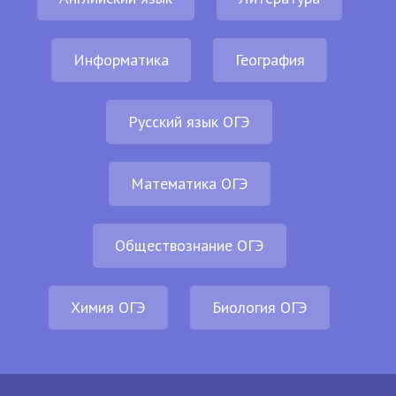
Информатика
География
Русский язык ОГЭ
Математика ОГЭ
Обществознание ОГЭ
Химия ОГЭ
Биология ОГЭ