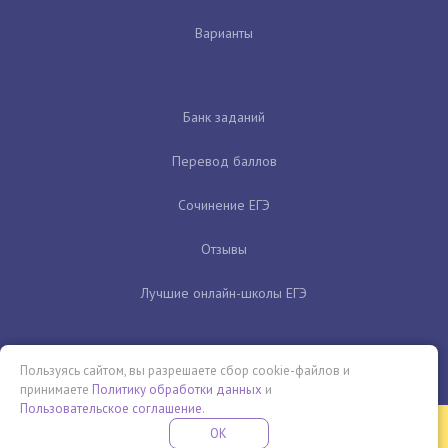
Варианты
Банк заданий
Перевод баллов
Сочинение ЕГЭ
Отзывы
Лучшие онлайн-школы ЕГЭ
Пользуясь сайтом, вы разрешаете сбор cookie-файлов и
принимаете
Политику обработки данных
и
Пользовательское соглашение
.
Бесплатная летняя школа
OK
ПОДРОБНЕЕ