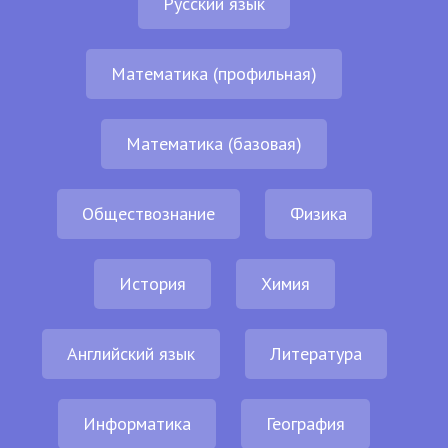
Русский язык
Математика (профильная)
Математика (базовая)
Обществознание
Физика
История
Химия
Английский язык
Литература
Информатика
География